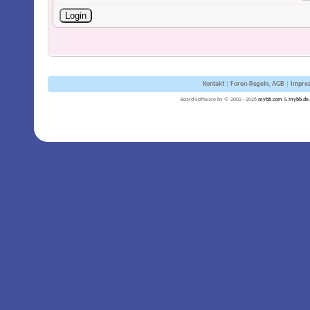
Kontakt
|
Foren-Regeln, AGB
|
Impre
Board-Software by © 2002 - 2026
mybb.com
&
mybb.de