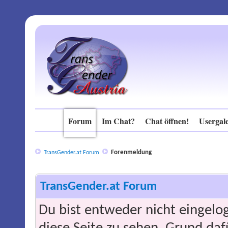
Forum
Im Chat?
Chat öffnen!
Usergale
Forenmeldung
TransGender.at Forum
TransGender.at Forum
Du bist entweder nicht eingelog