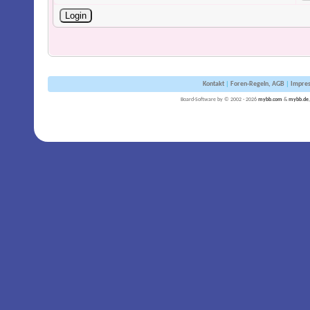
Kontakt
|
Foren-Regeln, AGB
|
Impre
Board-Software by © 2002 - 2026
mybb.com
&
mybb.de