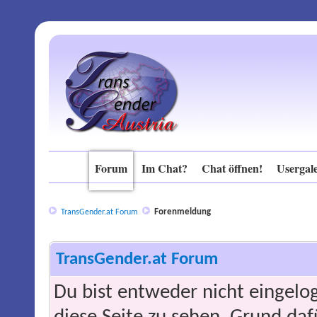
Forum
Im Chat?
Chat öffnen!
Usergale
Forenmeldung
TransGender.at Forum
TransGender.at Forum
Du bist entweder nicht eingelog