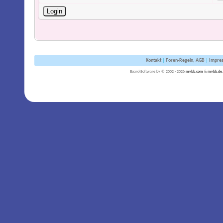
Kontakt
|
Foren-Regeln, AGB
|
Impre
Board-Software by © 2002 - 2026
mybb.com
&
mybb.de