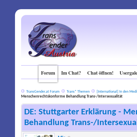
Forum
Im Chat?
Chat öffnen!
Usergale
TransGender.at Forum
Trans* Themen
[International]
In den Medi
Menschenrechtskonforme Behandlung Trans-/Intersexualität
DE: Stuttgarter Erklärung - 
Behandlung Trans-/Intersexual