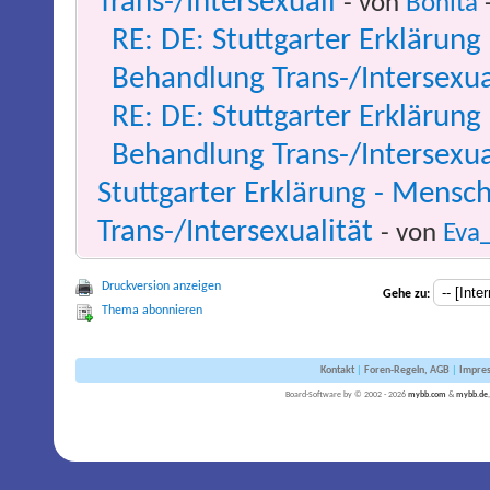
Trans-/Intersexuali
- von
Bonita
-
RE: DE: Stuttgarter Erklärun
Behandlung Trans-/Intersexua
RE: DE: Stuttgarter Erklärun
Behandlung Trans-/Intersexua
Stuttgarter Erklärung - Mens
Trans-/Intersexualität
- von
Eva
Druckversion anzeigen
Gehe zu:
Thema abonnieren
Kontakt
|
Foren-Regeln, AGB
|
Impre
Board-Software by © 2002 - 2026
mybb.com
&
mybb.de