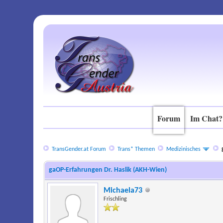
Forum
Im Chat?
TransGender.at Forum
Trans* Themen
Medizinisches
gaOP-Erfahrungen Dr. Haslik (AKH-Wien)
Michaela73
Frischling