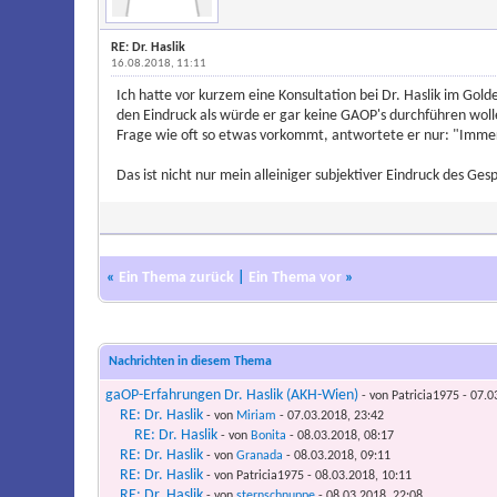
RE: Dr. Haslik
16.08.2018, 11:11
Ich hatte vor kurzem eine Konsultation bei Dr. Haslik im Gol
den Eindruck als würde er gar keine GAOP's durchführen wolle
Frage wie oft so etwas vorkommt, antwortete er nur: "Imme
Das ist nicht nur mein alleiniger subjektiver Eindruck des Ges
«
Ein Thema zurück
|
Ein Thema vor
»
Nachrichten in diesem Thema
gaOP-Erfahrungen Dr. Haslik (AKH-Wien)
- von Patricia1975 - 07.0
RE: Dr. Haslik
- von
Miriam
- 07.03.2018, 23:42
RE: Dr. Haslik
- von
Bonita
- 08.03.2018, 08:17
RE: Dr. Haslik
- von
Granada
- 08.03.2018, 09:11
RE: Dr. Haslik
- von Patricia1975 - 08.03.2018, 10:11
RE: Dr. Haslik
- von
sternschnuppe
- 08.03.2018, 22:08