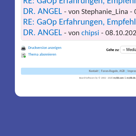
RE: GaOp Erfahrungen, Empfeh
DR. ANGEL
- von Stephanie_Lina -
RE: GaOp Erfahrungen, Empfeh
DR. ANGEL
- von
chipsi
- 08.10.202
Druckversion anzeigen
Gehe zu:
Thema abonnieren
Kontakt
|
Foren-Regeln, AGB
|
Impre
Board-Software by © 2002 - 2026
mybb.com
&
mybb.de