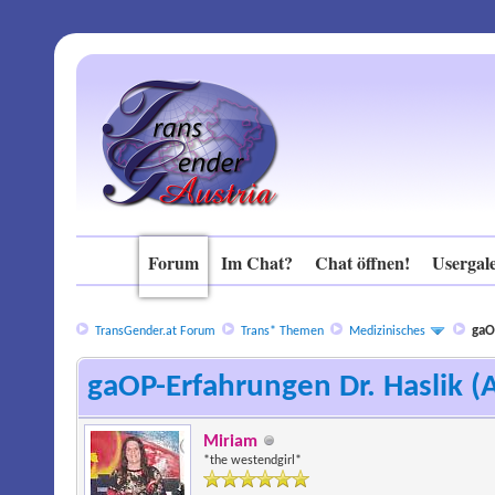
Forum
Im Chat?
Chat öffnen!
Usergale
gaO
TransGender.at Forum
Trans* Themen
Medizinisches
gaOP-Erfahrungen Dr. Haslik 
Miriam
*the westendgirl*