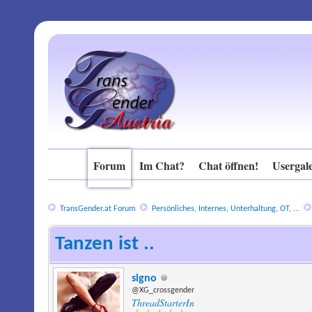
Forum
Im Chat?
Chat öffnen!
Usergale
TransGender.at Forum
Persönliches, Internes, Unterhaltung, OT, ...
Tanzen ist ..
signo
@XG_crossgender
ThreadStarterIn