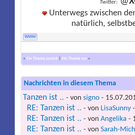
@
X
Twitter:
Unterwegs zwischen den 
natürlich, selbs
WWW
«
Ein Thema zurück
|
Ein Thema vor
»
Nachrichten in diesem Thema
Tanzen ist ..
- von
signo
- 15.07.20
RE: Tanzen ist ..
- von
LisaSunny
-
RE: Tanzen ist ..
- von
Angelika
- 
RE: Tanzen ist ..
- von
Sarah-Mich