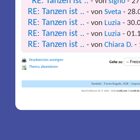
RE: Tanzen ist ..
- von
signo
- 27
RE: Tanzen ist ..
- von
Sveta
- 28.
RE: Tanzen ist ..
- von
Luzia
- 30.
RE: Tanzen ist ..
- von
Luzia
- 01.
RE: Tanzen ist ..
- von
Chiara D.
- 
Druckversion anzeigen
Gehe zu:
Thema abonnieren
Kontakt
|
Foren-Regeln, AGB
|
Impre
Board-Software by © 2002 - 2026
mybb.com
&
mybb.de