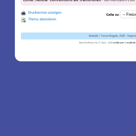
Comic-/Anime- Conventions als Transtreffen
- von Mermaid991100 -
Druckversion anzeigen
Gehe zu:
Thema abonnieren
Kontakt
|
Foren-Regeln, AGB
|
Impre
Board-Software by © 2002 - 2026
mybb.com
&
mybb.de