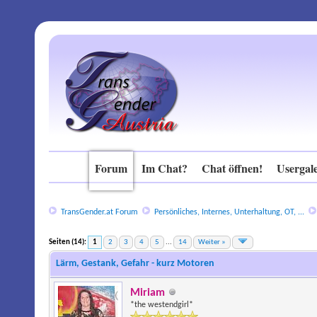
Forum
Im Chat?
Chat öffnen!
Usergale
TransGender.at Forum
Persönliches, Internes, Unterhaltung, OT, ...
Seiten (14):
1
2
3
4
5
...
14
Weiter »
Lärm, Gestank, Gefahr - kurz Motoren
Miriam
*the westendgirl*