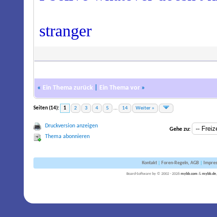
stranger
«
Ein Thema zurück
|
Ein Thema vor
»
Seiten (14):
1
2
3
4
5
...
14
Weiter »
Druckversion anzeigen
Gehe zu:
Thema abonnieren
Kontakt
|
Foren-Regeln, AGB
|
Impre
Board-Software by © 2002 - 2026
mybb.com
&
mybb.de