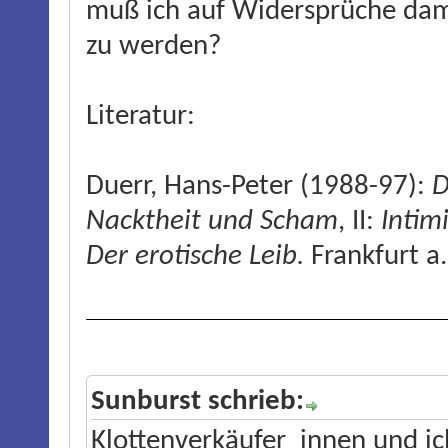
muß ich auf Widersprüche dami
zu werden?
Literatur:
Duerr, Hans-Peter (1988-97):
D
Nacktheit und Scham
, II:
Intim
Der erotische Leib.
Frankfurt a
Sunburst schrieb:
Klottenverkäufer_innen und ic