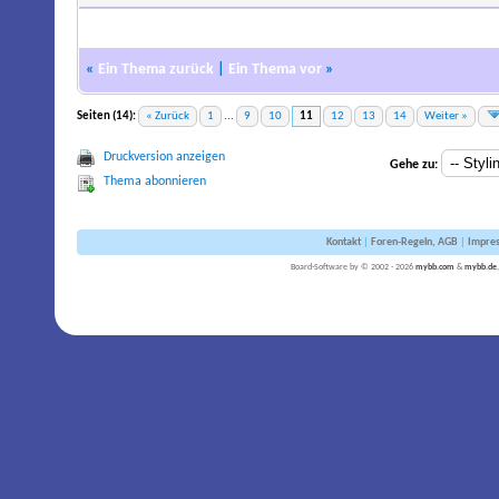
«
Ein Thema zurück
|
Ein Thema vor
»
Seiten (14):
« Zurück
1
...
9
10
11
12
13
14
Weiter »
Druckversion anzeigen
Gehe zu:
Thema abonnieren
Kontakt
|
Foren-Regeln, AGB
|
Impre
Board-Software by © 2002 - 2026
mybb.com
&
mybb.de