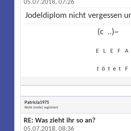
05.07.2018, 07:26
Jodeldiplom nicht vergessen 
(c ..
E L E F A 
t ö t e t 
Patricia1975
Nicht (mehr) registriert
RE: Was zieht ihr so an?
05.07.2018, 08:36