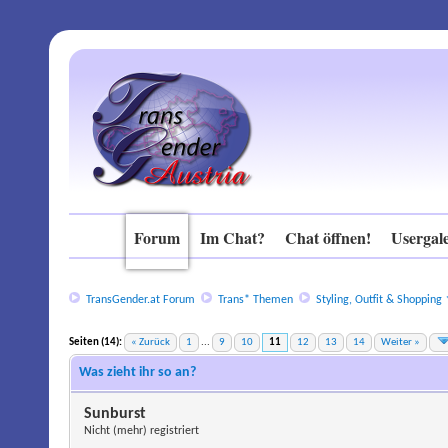
Forum
Im Chat?
Chat öffnen!
Usergale
TransGender.at Forum
Trans* Themen
Styling, Outfit & Shopping
Seiten (14):
« Zurück
1
...
9
10
11
12
13
14
Weiter »
Was zieht ihr so an?
Sunburst
Nicht (mehr) registriert