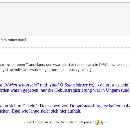
rans-/Intersexuali
Ungarn geborenen TransMann, der zwar quasi ein Leben lang in Ö/Wien schon lebt (
gistrat volle Unterstützung bekam; [hier auch gekürzt]
in Ö/Wien schon lebt"
und
"(und Ö Staatsbürger ist)"
- dann ist es kei
hörden waren gegeben, nur die Geburtsregistrierung war in Ungarn (u
kann sich m.E. kein/e Deutsche/r, von Doppelstaatsbürgerschaften ma
hen. Egal wie lange sie/er sich hier aufhält.
- Sag' Du mir, in welche Schublade ich passe!
-