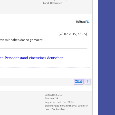
Land: Österreich
Beitrag
#11
(26.07.2015, 16:35)
von mir haben das so gemacht.
den Personenstand einer/eines deutschen
Zitat
↑
Beiträge: 2.518
Themen: 38
Registriert seit: Dec 2004
Beziehung zu Forum/Thema: Weiblich
Land: Deutschland