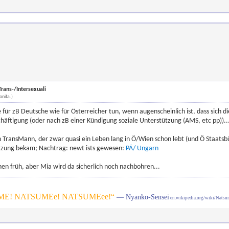
rans-/Intersexuali
onita
.)
 für zB Deutsche wie für Österreicher tun, wenn augenscheinlich ist, dass sich 
äftigung (oder nach zB einer Kündigung soziale Unterstützung (AMS, etc pp))..
n TransMann, der zwar quasi ein Leben lang in Ö/Wien schon lebt (und Ö Staatsb
ützung bekam; Nachtrag: newt ists gewesen:
PÄ/ Ungarn
en früh, aber Mia wird da sicherlich noch nachbohren...
E! NATSUMEe! NATSUMEee!“
— Nyanko-Sensei
en.wikipedia.org/wiki/Nats