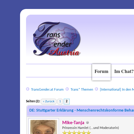
Forum
Im Chat?
TransGender.at Forum
Trans* Themen
[International]
In den M
Seiten (2):
« Zurück
1
2
DE: Stuttgarter Erklärung - Menschenrechtskonforme Behan
Mike-Tanja
Prinzessin Hamlet (...und Moderatorin)