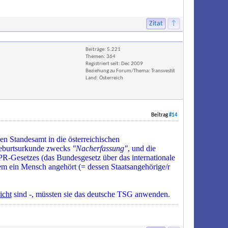
Zitat
↑
Beiträge: 5.221
Themen: 364
Registriert seit: Dec 2009
Beziehung zu Forum/Thema: Transvestit
Land: Österreich
Beitrag
#14
en Standesamt in die österreichischen
 Geburtsurkunde zwecks
"Nacherfassung"
, und die
IPR-Gesetzes (das Bundesgesetz über das internationale
em ein Mensch angehört (= dessen Staatsangehörige/r
icht
sind -, müssten sie das deutsche TSG anwenden.