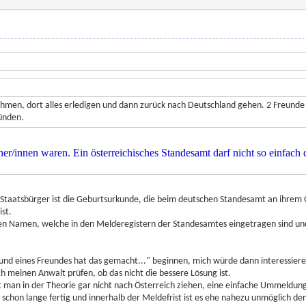
ehmen, dort alles erledigen und dann zurück nach Deutschland gehen. 2 Freunde
ründen.
her/innen waren. Ein österreichisches Standesamt darf nicht so einfach
Staatsbürger ist die Geburtsurkunde, die beim deutschen Standesamt an ihrem G
st.
en Namen, welche in den Melderegistern der Standesamtes eingetragen sind und
und eines Freundes hat das gemacht..." beginnen, mich würde dann interessiere
ch meinen Anwalt prüfen, ob das nicht die bessere Lösung ist.
ht man in der Theorie gar nicht nach Österreich ziehen, eine einfache Ummeldung
 schon lange fertig und innerhalb der Meldefrist ist es ehe nahezu unmöglich de