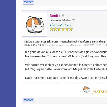
WWW
Bonita
beware of Madara ツ
ThreadStarterIn
RE: DE: Stuttgarter Erklärung - Menschenrechtskonforme Behandlung T
28.07.2015, 13:12
(Dieser Beitrag wurde zuletzt bearbeitet: 28.07.2015, 13:16 von
B
Ich gehe davon aus, dass die Ö Behörden das gleiche/ähnliche
Nachweise über "ordentlichen" Wohnsitz (Meldung) und Besch
Wir hatten vor einiger Zeit einen jungen in Ungarn geborene
(aAdW) liegen hatte - aber vom Wr. Magistrat volle Unterst
Nach nur einem Monat erscheint mir das zwar auch ein bissch
„NATSUM
WWW