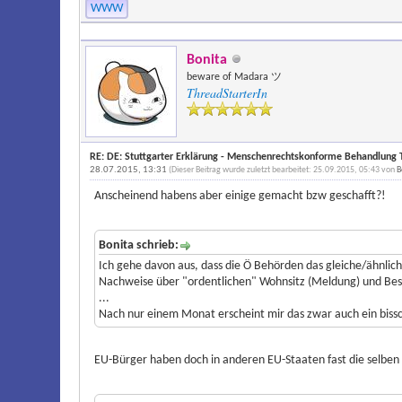
WWW
Bonita
beware of Madara ツ
ThreadStarterIn
RE: DE: Stuttgarter Erklärung - Menschenrechtskonforme Behandlung T
28.07.2015, 13:31
(Dieser Beitrag wurde zuletzt bearbeitet: 25.09.2015, 05:43 von
B
Anscheinend habens aber einige gemacht bzw geschafft?!
Bonita schrieb:
Ich gehe davon aus, dass die Ö Behörden das gleiche/ähnlich
Nachweise über "ordentlichen" Wohnsitz (Meldung) und Besch
...
Nach nur einem Monat erscheint mir das zwar auch ein bissc
EU-Bürger haben doch in anderen EU-Staaten fast die selben R