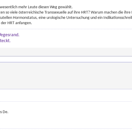
h wesentlich mehr Leute diesen Weg gewählt.
 so viele österreichische Transsexuelle auf ihre HRT? Warum machen die ihre H
akutellen Hormonstatus, eine urologische Untersuchung und ein Indikationsschr
t der HRT anfangen.
Wegesrand.
teckt.
us De.