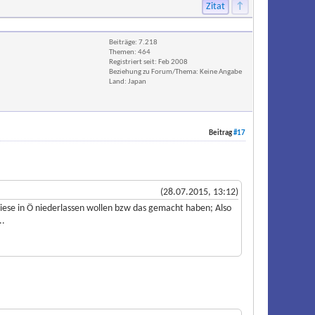
Zitat
↑
Beiträge: 7.218
Themen: 464
Registriert seit: Feb 2008
Beziehung zu Forum/Thema: Keine Angabe
Land: Japan
Beitrag
#17
(28.07.2015, 13:12)
 diese in Ö niederlassen wollen bzw das gemacht haben; Also
..