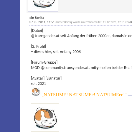
die Bonita
07.05.2011, 14:51
(Dieser Beitrag wurde zuletzt bearbeitet: 11.12.2024, 12:31 von
B
[Dabei]
@transgender.at seit Anfang der frühen 2000er, damals in d
[2. Profil]
= dieses hier, seit Anfang 2008
[Forum-Gruppe]
MOD @community.transgender.at, mitgeholfen bei der Reali
[Avatar] [Signatur]
seit 2021
„NATSUME! NATSUMEe! NATSUMEee!“