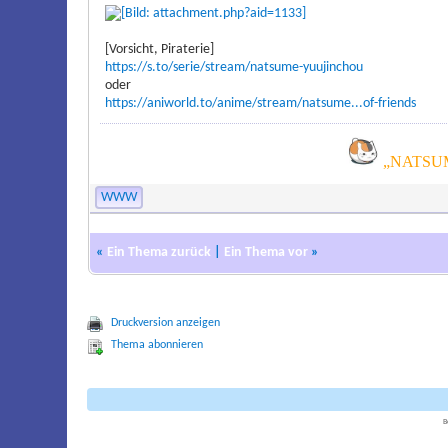
[Vorsicht, Piraterie]
https://s.to/serie/stream/natsume-yuujinchou
oder
https://aniworld.to/anime/stream/natsume...of-friends
„NATSUM
WWW
«
Ein Thema zurück
|
Ein Thema vor
»
Druckversion anzeigen
Thema abonnieren
B