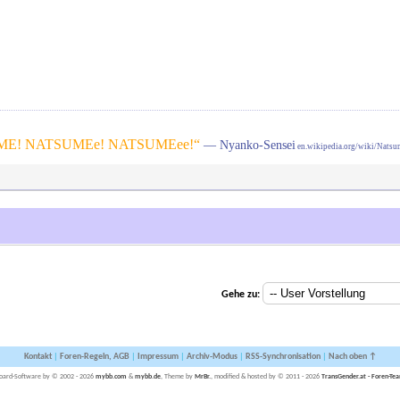
E! NATSUMEe! NATSUMEee!“
— Nyanko-Sensei
en.wikipedia.org/wiki/Nats
Gehe zu:
Kontakt
|
Foren-Regeln, AGB
|
Impressum
|
Archiv-Modus
|
RSS-Synchronisation
|
Nach oben ↑
oard-Software by © 2002 - 2026
mybb.com
&
mybb.de
, Theme by
MrBr.
, modified & hosted by © 2011 - 2026
TransGender.at - Foren-Te