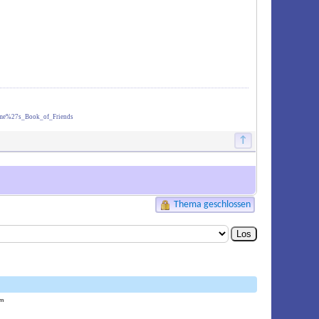
ume%27s_Book_of_Friends
↑
Thema geschlossen
am