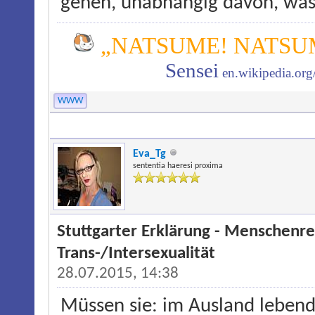
gehen, unabhängig davon, was m
„NATSUME! NATSUM
Sensei
en.wikipedia.or
WWW
Eva_Tg
sententia haeresi proxima
Stuttgarter Erklärung - Menschen
Trans-/Intersexualität
28.07.2015, 14:38
Müssen sie: im Ausland leben