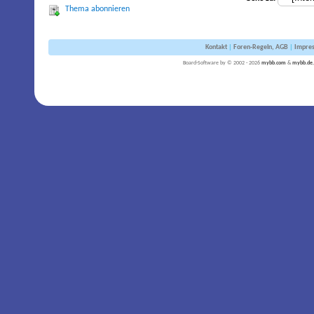
Thema abonnieren
Kontakt
|
Foren-Regeln, AGB
|
Impre
Board-Software by © 2002 - 2026
mybb.com
&
mybb.de