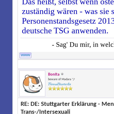
Das heißt, selbst wenn öst
zuständig wären - was sie si
Personenstandsgesetz 201
deutsche TSG anwenden.
- Sag' Du mir, in wel
WWW
Bonita
beware of Madara ツ
ThreadStarterIn
RE: DE: Stuttgarter Erklärung - M
Trans-/Intersexuali