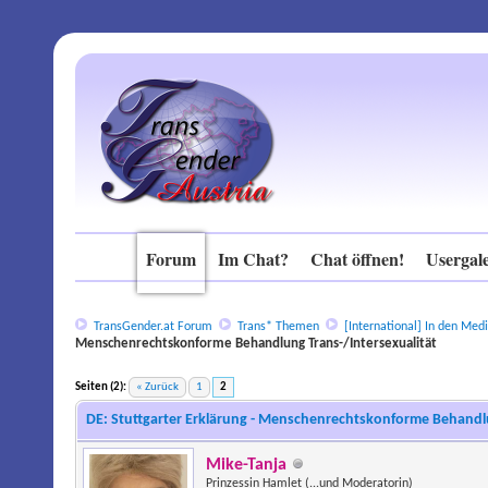
Forum
Im Chat?
Chat öffnen!
Usergale
TransGender.at Forum
Trans* Themen
[International]
In den Medi
Menschenrechtskonforme Behandlung Trans-/Intersexualität
Seiten (2):
« Zurück
1
2
DE: Stuttgarter Erklärung - Menschenrechtskonforme Behandlu
Mike-Tanja
Prinzessin Hamlet (...und Moderatorin)