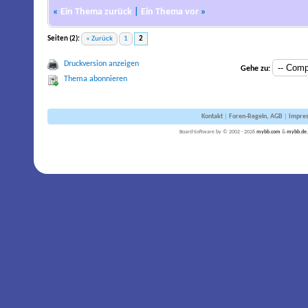
«
Ein Thema zurück
|
Ein Thema vor
»
Seiten (2):
« Zurück
1
2
Druckversion anzeigen
Gehe zu:
Thema abonnieren
Kontakt
|
Foren-Regeln, AGB
|
Impre
Board-Software by © 2002 - 2026
mybb.com
&
mybb.de