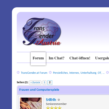
Forum
Im Chat?
Chat öffnen!
Usergale
TransGender.at Forum
Persönliches, Internes, Unterhaltung, OT, ...
Seiten (2):
« Zurück
1
2
Frauen und Computerspiele
S4R4h
Seniorenmember