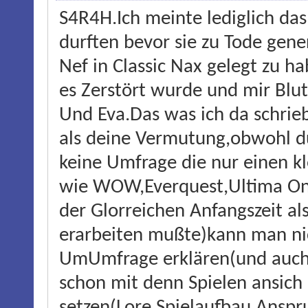
S4R4H.Ich meinte lediglich das
durften bevor sie zu Tode gene
Nef in Classic Nax gelegt zu 
es Zerstört wurde und mir Blut
Und Eva.Das was ich da schrie
als deine Vermutung,obwohl du
keine Umfrage die nur einen kle
wie WOW,Everquest,Ultima Onli
der Glorreichen Anfangszeit al
erarbeiten mußte)kann man nic
UmUmfrage erklären(und auch 
schon mit denn Spielen ansich
setzen(Lore,Spielaufbau,Anspr