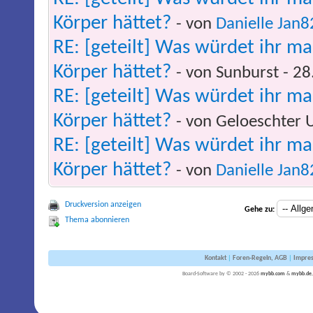
Körper hättet?
- von
Danielle Jan8
RE: [geteilt] Was würdet ihr m
Körper hättet?
- von Sunburst - 2
RE: [geteilt] Was würdet ihr m
Körper hättet?
- von Geloeschter 
RE: [geteilt] Was würdet ihr m
Körper hättet?
- von
Danielle Jan8
Druckversion anzeigen
Gehe zu:
Thema abonnieren
Kontakt
|
Foren-Regeln, AGB
|
Impre
Board-Software by © 2002 - 2026
mybb.com
&
mybb.de