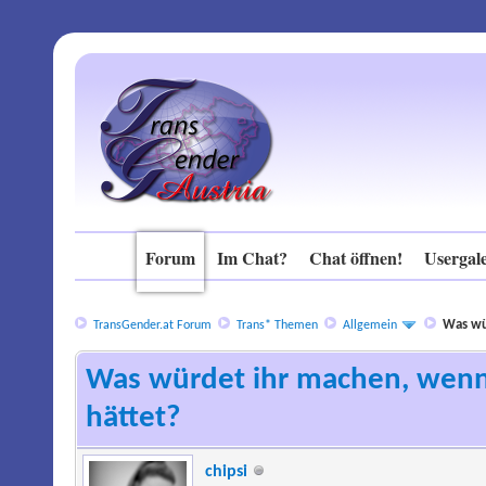
Forum
Im Chat?
Chat öffnen!
Usergale
Was wü
TransGender.at Forum
Trans* Themen
Allgemein
Was würdet ihr machen, wenn 
hättet?
chipsi