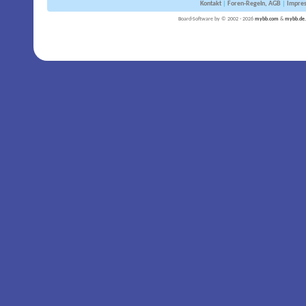
Kontakt
|
Foren-Regeln, AGB
|
Impre
Board-Software by © 2002 - 2026
mybb.com
&
mybb.de