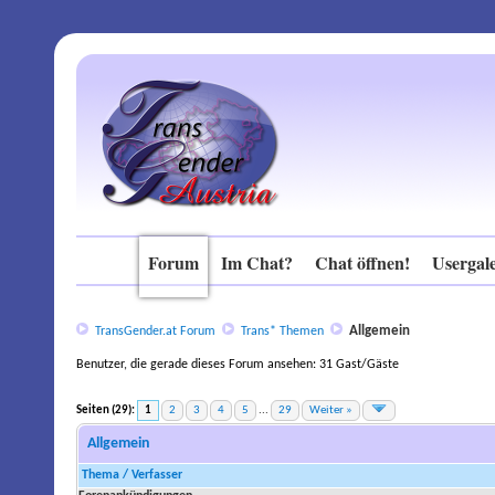
Forum
Im Chat?
Chat öffnen!
Usergale
Allgemein
TransGender.at Forum
Trans* Themen
Benutzer, die gerade dieses Forum ansehen: 31 Gast/Gäste
Seiten (29):
1
2
3
4
5
...
29
Weiter »
stilnox in der schweiz rezeptfrei kaufen
Allgemein
Thema
/
Verfasser