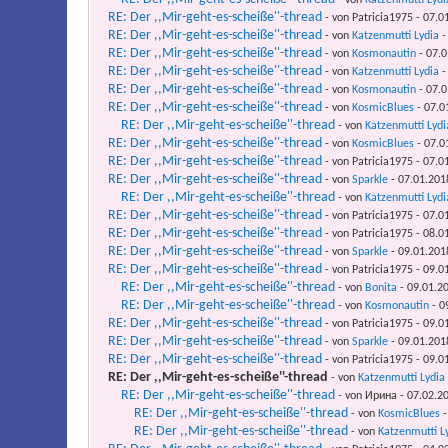
- von
Katzenmutti Lydi
RE: Der ,,Mir-geht-es-scheiße''-thread
- von Patricia1975 - 07.0
RE: Der ,,Mir-geht-es-scheiße''-thread
- von
Katzenmutti Lydia
-
RE: Der ,,Mir-geht-es-scheiße''-thread
- von
Kosmonautin
- 07.0
RE: Der ,,Mir-geht-es-scheiße''-thread
- von
Katzenmutti Lydia
-
RE: Der ,,Mir-geht-es-scheiße''-thread
- von
Kosmonautin
- 07.0
RE: Der ,,Mir-geht-es-scheiße''-thread
- von
KosmicBlues
- 07.0
RE: Der ,,Mir-geht-es-scheiße''-thread
- von
Katzenmutti Lydi
RE: Der ,,Mir-geht-es-scheiße''-thread
- von
KosmicBlues
- 07.0
RE: Der ,,Mir-geht-es-scheiße''-thread
- von Patricia1975 - 07.0
RE: Der ,,Mir-geht-es-scheiße''-thread
- von
Sparkle
- 07.01.201
RE: Der ,,Mir-geht-es-scheiße''-thread
- von
Katzenmutti Lydi
RE: Der ,,Mir-geht-es-scheiße''-thread
- von Patricia1975 - 07.0
RE: Der ,,Mir-geht-es-scheiße''-thread
- von Patricia1975 - 08.0
RE: Der ,,Mir-geht-es-scheiße''-thread
- von
Sparkle
- 09.01.201
RE: Der ,,Mir-geht-es-scheiße''-thread
- von Patricia1975 - 09.0
RE: Der ,,Mir-geht-es-scheiße''-thread
- von
Bonita
- 09.01.20
RE: Der ,,Mir-geht-es-scheiße''-thread
- von
Kosmonautin
- 0
RE: Der ,,Mir-geht-es-scheiße''-thread
- von Patricia1975 - 09.0
RE: Der ,,Mir-geht-es-scheiße''-thread
- von
Sparkle
- 09.01.201
RE: Der ,,Mir-geht-es-scheiße''-thread
- von Patricia1975 - 09.0
RE: Der ,,Mir-geht-es-scheiße''-thread
- von
Katzenmutti Lydia
RE: Der ,,Mir-geht-es-scheiße''-thread
- von Ирина - 07.02.2
RE: Der ,,Mir-geht-es-scheiße''-thread
- von
KosmicBlues
-
RE: Der ,,Mir-geht-es-scheiße''-thread
- von
Katzenmutti L