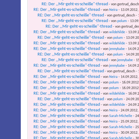
RE: Der ,,Mir-geht-es-scheiße''-thread
- von gertrud_desch
RE: Der ,,Mir-geht-es-scheiße''-thread
- von
Neira
- 13.09.2012,
RE: Der ,,Mir-geht-es-scheiße''-thread
- von gertrud_desch - 
RE: Der ,,Mir-geht-es-scheiße''-thread
- von
polum
- 13.09
RE: Der ,,Mir-geht-es-scheiße''-thread
- von gertrud_de
RE: Der ,,Mir-geht-es-scheiße''-thread
- von
wildehilde
- 13.09.
RE: Der ,,Mir-geht-es-scheiße''-thread
- von
polum
- 13.09.20
RE: Der ,,Mir-geht-es-scheiße''-thread
- von
wildehilde
- 13.09.
RE: Der ,,Mir-geht-es-scheiße''-thread
- von
jennybabe
- 14.09.2
RE: Der ,,Mir-geht-es-scheiße''-thread
- von
polum
- 14.09.20
RE: Der ,,Mir-geht-es-scheiße''-thread
- von
jennybabe
- 15
RE: Der ,,Mir-geht-es-scheiße''-thread
- von
jennybabe
- 14.09.2
RE: Der ,,Mir-geht-es-scheiße''-thread
- von gertrud_desch - 
RE: Der ,,Mir-geht-es-scheiße''-thread
- von
Neira
- 14.09.2012,
RE: Der ,,Mir-geht-es-scheiße''-thread
- von
polum
- 16.09.2012
RE: Der ,,Mir-geht-es-scheiße''-thread
- von
polum
- 16.09.2012
RE: Der ,,Mir-geht-es-scheiße''-thread
- von
wildehilde
- 16.09.
RE: Der ,,Mir-geht-es-scheiße''-thread
- von
polum
- 24.09.20
RE: Der ,,Mir-geht-es-scheiße''-thread
- von
wildehilde
- 24.09.
RE: Der ,,Mir-geht-es-scheiße''-thread
- von
Neira
- 24.09.2012,
RE: Der ,,Mir-geht-es-scheiße''-thread
- von
Sarah-Michelle
- 24
RE: Der ,,Mir-geht-es-scheiße''-thread
- von
Neira
- 25.09.2012,
RE: Der ,,Mir-geht-es-scheiße''-thread
- von
Sarah-Michelle
- 25
RE: Der ,,Mir-geht-es-scheiße''-thread
- von
Neira
- 30.09.2012,
RE: Der ,,Mir-geht-es-scheiße''-thread
- von
Sarah-Michelle
- 30