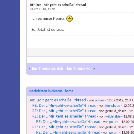
RE: Der ,,Mir-geht-es-scheiße''-thread
04.02.2018, 13:31
Ich vermisse Ирина.
So. Jetzt ist es raus.
«
Ein Thema zurück
|
Ein Thema vor
»
Nachrichten in diesem Thema
Der ,,Mir-geht-es-scheiße''-thread
- von
polum
- 12.09.2012, 21:41
RE: Der ,,Mir-geht-es-scheiße''-thread
- von
jennybabe
- 12.09.2
RE: Der ,,Mir-geht-es-scheiße''-thread
- von gertrud_desch - 12
RE: Der ,,Mir-geht-es-scheiße''-thread
- von
wildehilde
- 12.09.
RE: Der ,,Mir-geht-es-scheiße''-thread
- von
polum
- 12.09.20
RE: Der ,,Mir-geht-es-scheiße''-thread
- von gertrud_desch - 12
RE: Der ,,Mir-geht-es-scheiße''-thread
- von
polum
- 13.09.20