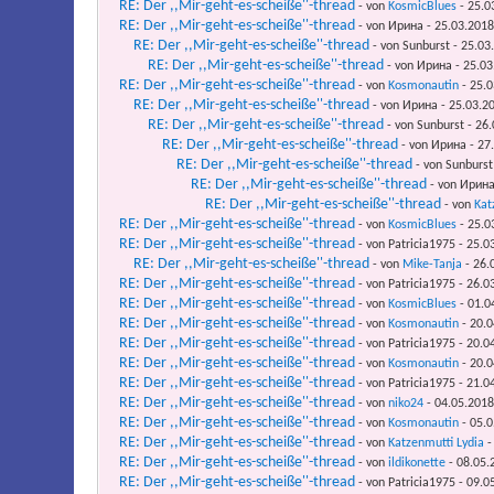
RE: Der ,,Mir-geht-es-scheiße''-thread
- von
KosmicBlues
- 25.0
RE: Der ,,Mir-geht-es-scheiße''-thread
- von Ирина - 25.03.2018
RE: Der ,,Mir-geht-es-scheiße''-thread
- von Sunburst - 25.03
RE: Der ,,Mir-geht-es-scheiße''-thread
- von Ирина - 25.03
RE: Der ,,Mir-geht-es-scheiße''-thread
- von
Kosmonautin
- 25.0
RE: Der ,,Mir-geht-es-scheiße''-thread
- von Ирина - 25.03.2
RE: Der ,,Mir-geht-es-scheiße''-thread
- von Sunburst - 26
RE: Der ,,Mir-geht-es-scheiße''-thread
- von Ирина - 27
RE: Der ,,Mir-geht-es-scheiße''-thread
- von Sunburst
RE: Der ,,Mir-geht-es-scheiße''-thread
- von Ирина
RE: Der ,,Mir-geht-es-scheiße''-thread
- von
Kat
RE: Der ,,Mir-geht-es-scheiße''-thread
- von
KosmicBlues
- 25.0
RE: Der ,,Mir-geht-es-scheiße''-thread
- von Patricia1975 - 25.0
RE: Der ,,Mir-geht-es-scheiße''-thread
- von
Mike-Tanja
- 26.
RE: Der ,,Mir-geht-es-scheiße''-thread
- von Patricia1975 - 26.0
RE: Der ,,Mir-geht-es-scheiße''-thread
- von
KosmicBlues
- 01.0
RE: Der ,,Mir-geht-es-scheiße''-thread
- von
Kosmonautin
- 20.0
RE: Der ,,Mir-geht-es-scheiße''-thread
- von Patricia1975 - 20.0
RE: Der ,,Mir-geht-es-scheiße''-thread
- von
Kosmonautin
- 20.0
RE: Der ,,Mir-geht-es-scheiße''-thread
- von Patricia1975 - 21.0
RE: Der ,,Mir-geht-es-scheiße''-thread
- von
niko24
- 04.05.2018
RE: Der ,,Mir-geht-es-scheiße''-thread
- von
Kosmonautin
- 05.0
RE: Der ,,Mir-geht-es-scheiße''-thread
- von
Katzenmutti Lydia
-
RE: Der ,,Mir-geht-es-scheiße''-thread
- von
ildikonette
- 08.05.
RE: Der ,,Mir-geht-es-scheiße''-thread
- von Patricia1975 - 09.0