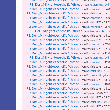
RE: Der ,,Mir-geht-es-scheiße''-thread
- von Patricia1975 - 04.0
RE: Der ,,Mir-geht-es-scheiße''-thread
- von
Katzenmutti Lydi
RE: Der ,,Mir-geht-es-scheiße''-thread
- von
Kosmonautin
- 04.0
RE: Der ,,Mir-geht-es-scheiße''-thread
- von Patricia1975 - 04.0
RE: Der ,,Mir-geht-es-scheiße''-thread
- von
Kosmonautin
- 05.0
RE: Der ,,Mir-geht-es-scheiße''-thread
- von Patricia1975 - 05.0
RE: Der ,,Mir-geht-es-scheiße''-thread
- von
Kosmonautin
- 05.0
RE: Der ,,Mir-geht-es-scheiße''-thread
- von
Kosmonautin
- 0
RE: Der ,,Mir-geht-es-scheiße''-thread
- von Patricia1975 - 06.0
RE: Der ,,Mir-geht-es-scheiße''-thread
- von Patricia1975 - 07.0
RE: Der ,,Mir-geht-es-scheiße''-thread
- von
Kosmonautin
- 07.0
RE: Der ,,Mir-geht-es-scheiße''-thread
- von Patricia1975 - 07.0
RE: Der ,,Mir-geht-es-scheiße''-thread
- von
Kosmonautin
- 12.0
RE: Der ,,Mir-geht-es-scheiße''-thread
- von
Katzenmutti Lydi
RE: Der ,,Mir-geht-es-scheiße''-thread
- von
Kosmonautin
- 12.0
RE: Der ,,Mir-geht-es-scheiße''-thread
- von Patricia1975 - 12.0
RE: Der ,,Mir-geht-es-scheiße''-thread
- von
KosmicBlues
- 12.0
RE: Der ,,Mir-geht-es-scheiße''-thread
- von
Katzenmutti Lydia
-
RE: Der ,,Mir-geht-es-scheiße''-thread
- von Patricia1975 - 18.0
RE: Der ,,Mir-geht-es-scheiße''-thread
- von
Kosmonautin
- 18.0
RE: Der ,,Mir-geht-es-scheiße''-thread
- von Patricia1975 - 18.0
RE: Der ,,Mir-geht-es-scheiße''-thread
- von Ирина - 25.02.2018
RE: Der ,,Mir-geht-es-scheiße''-thread
- von Patricia1975 - 25.0
RE: Der ,,Mir-geht-es-scheiße''-thread
- von
KosmicBlues
- 27.0
RE: Der ,,Mir-geht-es-scheiße''-thread
- von Patricia1975 - 27.0