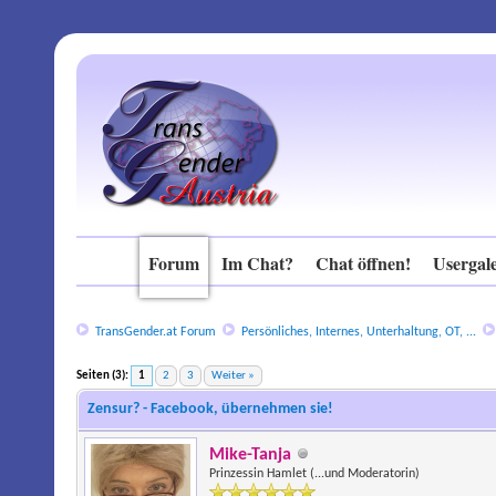
Forum
Im Chat?
Chat öffnen!
Usergale
TransGender.at Forum
Persönliches, Internes, Unterhaltung, OT, ...
Seiten (3):
1
2
3
Weiter »
Zensur? - Facebook, übernehmen sie!
Mike-Tanja
Prinzessin Hamlet (...und Moderatorin)