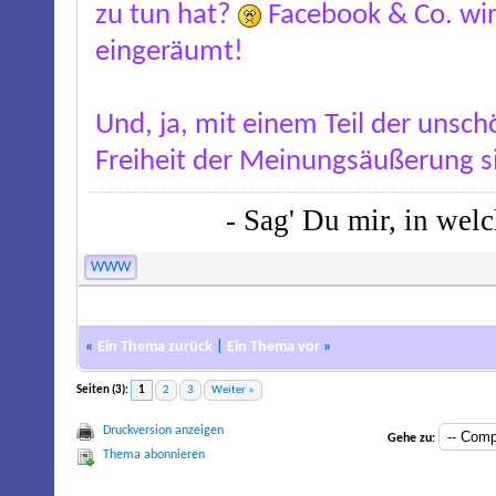
zu tun hat?
Facebook & Co. wird
eingeräumt!
Und, ja, mit einem Teil der unsc
Freiheit der Meinungsäußerung s
- Sag' Du mir, in wel
WWW
«
Ein Thema zurück
|
Ein Thema vor
»
Seiten (3):
1
2
3
Weiter »
Druckversion anzeigen
Gehe zu:
Thema abonnieren