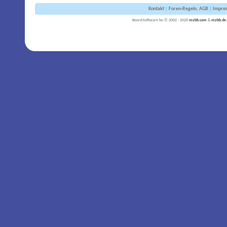
Kontakt
|
Foren-Regeln, AGB
|
Impre
Board-Software by © 2002 - 2026
mybb.com
&
mybb.de