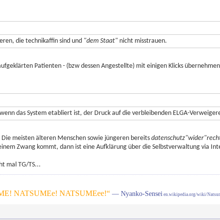
ren, die technikaffin sind und
"dem Staat"
nicht misstrauen.
aufgeklärten Patienten - (bzw dessen Angestellte) mit einigen Klicks übernehme
n, wenn das System etabliert ist, der Druck auf die verbleibenden ELGA-Verweige
. Die meisten älteren Menschen sowie jüngeren bereits
datenschutz"wider"rechtl
zu einem Zwang kommt, dann ist eine Aufklärung über die Selbstverwaltung via In
ht mal TG/TS...
E! NATSUMEe! NATSUMEee!“
— Nyanko-Sensei
en.wikipedia.org/wiki/Nats