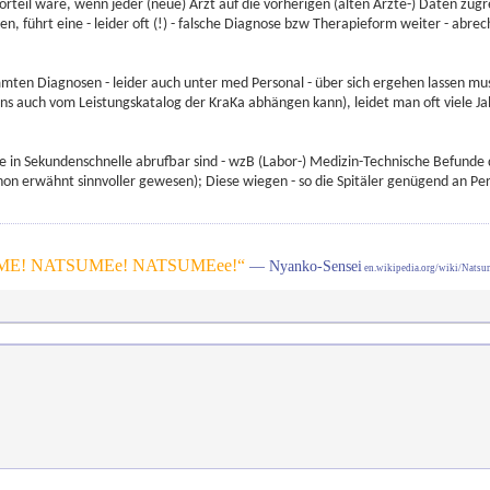
rteil wäre, wenn jeder (neue) Arzt auf die vorherigen (alten Ärzte-) Daten zugrei
, führt eine - leider oft (!) - falsche Diagnose bzw Therapieform weiter - abrec
ten Diagnosen - leider auch unter med Personal - über sich ergehen lassen muss
ns auch vom Leistungskatalog der KraKa abhängen kann), leidet man oft viele Ja
die in Sekundenschnelle abrufbar sind - wzB (Labor-) Medizin-Technische Befunde
on erwähnt sinnvoller gewesen); Diese wiegen - so die Spitäler genügend an Per
E! NATSUMEe! NATSUMEee!“
— Nyanko-Sensei
en.wikipedia.org/wiki/Nats