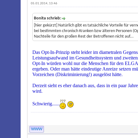
05.01.2014, 13:46
Bonita schrieb:
[hier gekürzt] Natürlich gibt es tatsächliche Vorteile für v
bei bestimmten chronisch Kranken bzw älteren Personen (Opt
Nachteile für den großen Rest der Betroffenen nicht auf...
Das Opt-In-Prinzip steht leider im diametralen Gegen
Leistungsaufwand im Gesundheitssystem und zweitens d
Opt-In würden wohl nur die Menschen für den ELGA o
ergeben. Oder man hätte eindeutige Anreize setzen mü
Vorzeichen (Diskriminierung!) ausgelöst hätte.
Derzeit sieht es eher danach aus, dass in ein paar Ja
wird.
Schwierig......
WWW