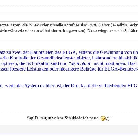
ernetzte Daten, die in Sekundenschnelle abrufbar sind - wzB (Labor-) Medizin-Tech
-In wäre wie schon erwähnt sinnvoller gewesen); Diese wiegen - so die Spitäler
satz zu zwei der Hauptzielen des ELGA, erstens die Gewinnung von umf
ie Kontrolle der Gesundheitsdiensteanbieter, insbesondere hinsichtli
ptieren, die technikaffin sind und
"dem Staat"
nicht misstrauen. Das h
ssen (bessere Leistungen oder niedrigere Beiträge für ELGA-Benutzer/
hren, wenn das System etabliert ist, der Druck auf die verbleibenden 
- Sag' Du mir, in welche Schublade ich passe!
-