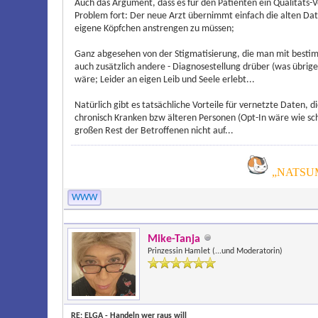
Auch das Argument, dass es für den Patienten ein Qualitäts-Vo
Problem fort: Der neue Arzt übernimmt einfach die alten Daten
eigene Köpfchen anstrengen zu müssen;
Ganz abgesehen von der Stigmatisierung, die man mit bestimm
auch zusätzlich andere - Diagnosestellung drüber (was übrige
wäre; Leider an eigen Leib und Seele erlebt...
Natürlich gibt es tatsächliche Vorteile für vernetzte Daten, 
chronisch Kranken bzw älteren Personen (Opt-In wäre wie sch
großen Rest der Betroffenen nicht auf...
„NATSUM
WWW
Mike-Tanja
Prinzessin Hamlet (...und Moderatorin)
RE: ELGA - Handeln wer raus will