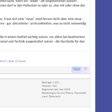
fen kann, führt ein - leider - oft eingefahrenes System-
hnen darf er den Patienten so oder so, also mit oder ohne das
; Traut sich eine "neue" med Person nicht über eine neue -
hre - gar Jahrzehnte - an Krankheiten, was so nicht notwendig
 die in einem Notfall wichtig wären, vor allem bei bestimmten
sonal und Technik ausgestattet wären - die Nachteile für den
ume%27s_Book_of_Friends
Zitat
↑
Beiträge: 5.221
Themen: 364
Registriert seit: Dec 2009
Beziehung zu Forum/Thema: Transvestit
Land: Österreich