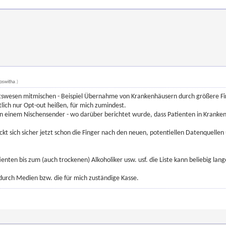
oswitha
.)
wesen mitmischen - Beispiel Übernahme von Krankenhäusern durch größere Firmen
tlich nur Opt-out heißen, für mich zumindest.
d in einem Nischensender - wo darüber berichtet wurde, dass Patienten in Krank
leckt sich sicher jetzt schon die Finger nach den neuen, potentiellen Datenquell
enten bis zum (auch trockenen) Alkoholiker usw. usf. die Liste kann beliebig lan
durch Medien bzw. die für mich zuständige Kasse.