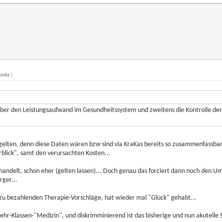
onita
.)
ber den Leistungsaufwand im Gesundheitssystem und zweitens die Kontrolle der 
 gelten, denn diese Daten wären bzw sind via KraKas bereits so zusammenfassbar..
rblick", samt den verursachten Kosten...
) handelt, schon eher (gelten lassen)... Doch genau das forciert dann noch den U
rger...
t zu bezahlenden Therapie-Vorschläge, hat wieder mal "Glück" gehabt...
ehr-Klassen-"Medizin", und diskrimminierend ist das bisherige und nun akutelle S