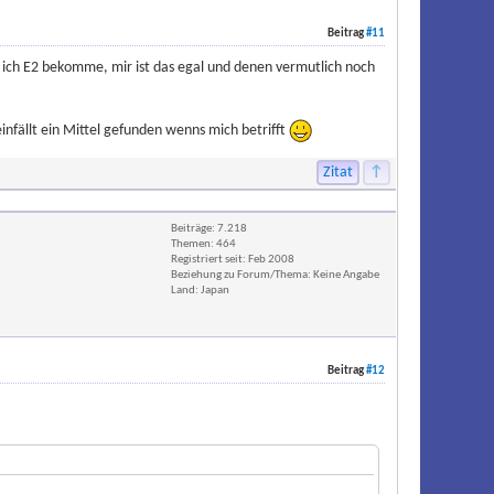
Beitrag
#11
 ich E2 bekomme, mir ist das egal und denen vermutlich noch
infällt ein Mittel gefunden wenns mich betrifft
Zitat
↑
Beiträge: 7.218
Themen: 464
Registriert seit: Feb 2008
Beziehung zu Forum/Thema: Keine Angabe
Land: Japan
Beitrag
#12