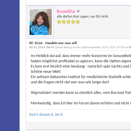
Roswitha
alle dürfen Rosi sagen, nur DU nicht
RE: ELGA - Handeln wer raus will
06.01.2014, 06:41
(Dieser Beitrag wurde zuletzt bearbeitet: 06.01.2014, 07:00 von
R
Im Hinblick darauf, dass immer mehr Konzerne im Gesundheits
haben möglichst profitabel zu agieren, kann die Option eigen
Es kam erst letzlich eine Sendung - natürlich spät nachts un
Schöne neue Welt!
Ein sattsam bekanntes Institut für medizinische Statistik sch
und die fragen nicht viel wer was wie lange darf.
Stigmatisiert werden kann so ziemlich alles, vom Burnout Pati
Merkwürdig, dass ich hier im Forum davon erfahre und nicht 
Don't dream it, be it.