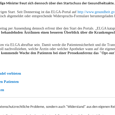
ge Minister freut sich dennoch über den Startschuss der Gesundheitsakte.
igen Start. Seit Donnerstag ist das ELGA-Portal auf
http://www.gesundheit.gv.
nisch abgemeldet oder entsprechende Widerspruchs-Formulare heruntergeladen
eitag per Aussendung dennoch erfreut über den Start des Portals. „ELGA katapu
behandelnden ÄrztInnen einen besseren Überblick über die Krankengesch
en via ELGA abrufbar sein. Damit werde die Patientensicherheit und die Trans
oll nachvollziehen, welche Ärztin oder welcher Apotheker wann auf die eigenen 
l kommende Woche den Patienten bei einer Pressekonferenz das "Opt-out
del verbieten
en Patienten
ten
d datenschutzrechtliche Probleme, sondern auch "Widerstand" aus den eigenen 