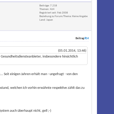
Beiträge: 7.218
Themen: 464
Registriert seit: Feb 2008
Beziehung zu Forum/Thema: Keine Angabe
Land: Japan
Beitrag
#14
(05.01.2014, 13:46)
Gesundheitsdiensteanbieter, insbesondere hinsichtlich
. Seit einigen Jahren erhält man - ungefragt - von den
mstand, welchen ich vorhin erwähnte respektive zählt das zu
ystem auch überhaupt nicht, gell ;-)