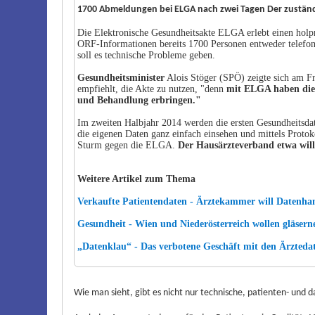
1700 Abmeldungen bei ELGA nach zwei Tagen Der zuständi
Die Elektronische Gesundheitsakte ELGA erlebt einen holpr
ORF-Informationen bereits 1700 Personen entweder telefo
soll es technische Probleme geben.
Gesundheitsminister
Alois Stöger (SPÖ) zeigte sich am Fr
empfiehlt, die Akte zu nutzen, "denn
mit ELGA haben die 
und Behandlung erbringen."
Im zweiten Halbjahr 2014 werden die ersten Gesundheitsdat
die eigenen Daten ganz einfach einsehen und mittels Protok
Sturm gegen die ELGA.
Der Hausärzteverband etwa wil
Weitere Artikel zum Thema
Verkaufte Patientendaten - Ärztekammer will Datenhan
Gesundheit - Wien und Niederösterreich wollen gläsern
„Datenklau“ - Das verbotene Geschäft mit den Ärzteda
Wie man sieht, gibt es nicht nur technische, patienten- un