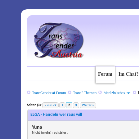
Forum
Im Chat?
TransGender.at Forum
Trans* Themen
Medizinisches
Seiten (3):
« Zurück
1
2
3
Weiter »
ELGA - Handeln wer raus will
Yuna
Nicht (mehr) registriert