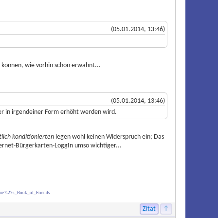
(05.01.2014, 13:46)
n können, wie vorhin schon erwähnt...
(05.01.2014, 13:46)
rer in irgendeiner Form erhöht werden wird.
ich konditionierten
legen wohl keinen Widerspruch ein; Das
ternet-Bürgerkarten-LoggIn umso wichtiger...
ume%27s_Book_of_Friends
Zitat
↑