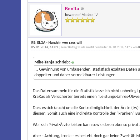
Bonita
beware of Madara ツ
RE: ELGA - Handeln wer raus will
05.01.2014, 14:09
(Dieser Beitrag wurde zuletzt bearbeitet: 05.01.2014, 14:19 von
B
Mike-Tanja schrieb:
... Gewinnung von umfassenden, statistisch exakten Daten ü
doppelter und daher vermeidbarer Leistungen.
Das Datensammeln für die Statistik lasse ich nicht unbedingt
KraKas als Versicherter bereits einen "Leistungs-Jahres-Übwe
Dass es sich (auch) um die Kontrollmöglichkeit der Ärzte (tw
diesem; Somit auch eine indirekte Kontrolle der "kranken" Bü
Wer sich Privat-Ärzte leisten kann sowie deren ebenso priva
Aber - Achtung, Ironie - es besteht doch gar keine Zwei- äh M