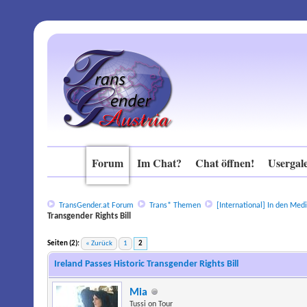
Forum
Im Chat?
Chat öffnen!
Usergale
TransGender.at Forum
Trans* Themen
[International]
In den Medi
Transgender Rights Bill
Seiten (2):
« Zurück
1
2
Ireland Passes Historic Transgender Rights Bill
Mia
Tussi on Tour