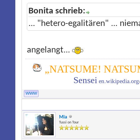
Bonita schrieb:
... "hetero-egalitären" ... nie
angelangt...
„NATSUME! NATSUM
Sensei
en.wikipedia.or
WWW
Mia
Tussi on Tour