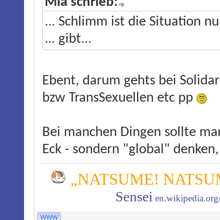
Mia schrieb:
... Schlimm ist die Situation 
... gibt...
Ebent, darum gehts bei Solida
bzw TransSexuellen etc pp
Bei manchen Dingen sollte man
Eck - sondern "global" denken,
„NATSUME! NATSUM
Sensei
en.wikipedia.or
WWW