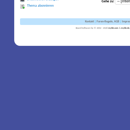
Gehe zu:
Thema abonnieren
Kontakt
|
Foren-Regeln, AGB
|
Impre
Board-Software by © 2002 - 2026
mybb.com
&
mybb.de