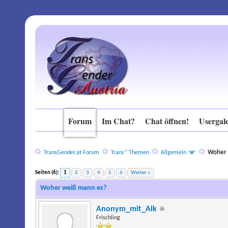
Forum
Im Chat?
Chat öffnen!
Usergale
Woher 
TransGender.at Forum
Trans* Themen
Allgemein
Seiten (6):
1
2
3
4
5
6
Weiter »
Woher weiß mann es?
Anonym_mit_Alk
Frischling