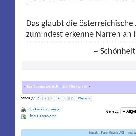
Das glaubt die österreichische
zumindest erkenne Narren an i
~ Schônheit
«
Ein Thema zurück
|
Ein Thema vor
»
Seiten (6):
1
2
3
4
5
6
Weiter »
Druckversion anzeigen
Gehe zu:
Thema abonnieren
Kontakt
|
Foren-Regeln, AGB
|
Impre