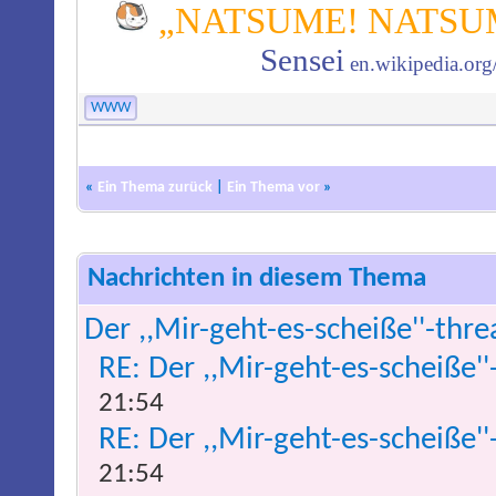
„NATSUME! NATSUM
Sensei
en.wikipedia.or
WWW
«
Ein Thema zurück
|
Ein Thema vor
»
Nachrichten in diesem Thema
Der ,,Mir-geht-es-scheiße''-thre
RE: Der ,,Mir-geht-es-scheiße''
21:54
RE: Der ,,Mir-geht-es-scheiße''
21:54