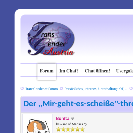
Forum
Im Chat?
Chat öffnen!
Usergale
TransGender.at Forum
Persönliches, Internes, Unterhaltung, OT, ...
Der ,,Mir-geht-es-scheiße''-th
Bonita
beware of Madara ツ