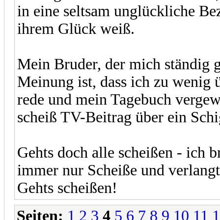
in eine seltsam unglückliche Bez
ihrem Glück weiß.
Mein Bruder, der mich ständig g
Meinung ist, dass ich zu wenig 
rede und mein Tagebuch vergewal
scheiß TV-Beitrag über ein Schi
Gehts doch alle scheißen - ich 
immer nur Scheiße und verlangt,
Gehts scheißen!
Seiten:
1
2
3
4
5
6
7
8
9
10
11
1