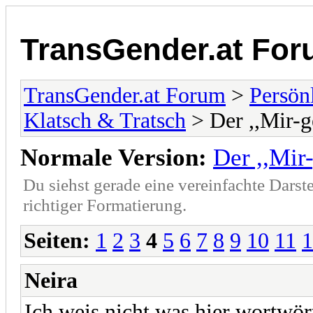
TransGender.at Fo
TransGender.at Forum
>
Persönl
Klatsch & Tratsch
> Der ,,Mir-ge
Normale Version:
Der ,,Mir-
Du siehst gerade eine vereinfachte Darst
richtiger Formatierung.
Seiten:
1
2
3
4
5
6
7
8
9
10
11
1
Neira
Ich weis nicht was hier wortwört