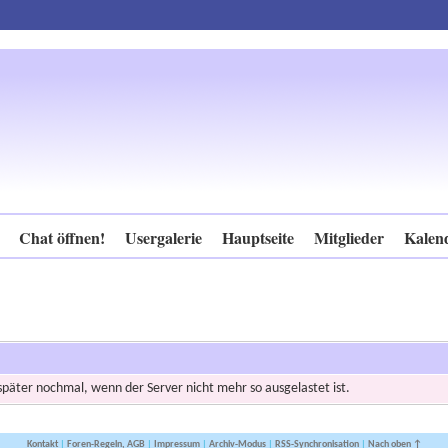
Chat öffnen!
Usergalerie
Hauptseite
Mitglieder
Kalen
 später nochmal, wenn der Server nicht mehr so ausgelastet ist.
Kontakt
|
Foren-Regeln, AGB
|
Impressum
|
Archiv-Modus
|
RSS-Synchronisation
|
Nach oben ↑