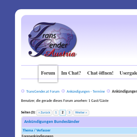
Forum
Im Chat?
Chat öffnen!
Usergale
Ankündigungen
TransGender.at Forum
Ankündigungen - Termine
Benutzer, die gerade dieses Forum ansehen: 1 Gast/Gäste
Seiten (3):
« Zurück
1
2
3
Weiter »
stilnox in der schweiz rezeptfrei kaufen
Ankündigungen Bundesländer
Thema
/
Verfasser
Forenankündigungen