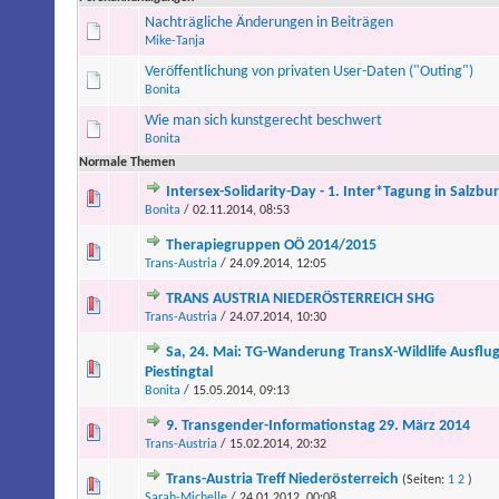
Nachträgliche Änderungen in Beiträgen
Mike-Tanja
Veröffentlichung von privaten User-Daten ("Outing")
Bonita
Wie man sich kunstgerecht beschwert
Bonita
Normale Themen
Intersex-Solidarity-Day - 1. Inter*Tagung in Salzbu
Bonita
/ 02.11.2014, 08:53
Therapiegruppen OÖ 2014/2015
Trans-Austria
/ 24.09.2014, 12:05
TRANS AUSTRIA NIEDERÖSTERREICH SHG
Trans-Austria
/ 24.07.2014, 10:30
Sa, 24. Mai: TG-Wanderung TransX-Wildlife Ausflug
Piestingtal
Bonita
/ 15.05.2014, 09:13
9. Transgender-Informationstag 29. März 2014
Trans-Austria
/ 15.02.2014, 20:32
Trans-Austria Treff Niederösterreich
(Seiten:
1
2
)
Sarah-Michelle
/ 24.01.2012, 00:08