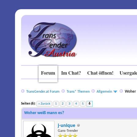
Forum
Im Chat?
Chat öffnen!
Usergale
Woher 
TransGender.at Forum
Trans* Themen
Allgemein
Seiten (6):
« Zurück
1
2
3
4
5
6
Woher weiß mann es?
j-unique
Gans-Trender