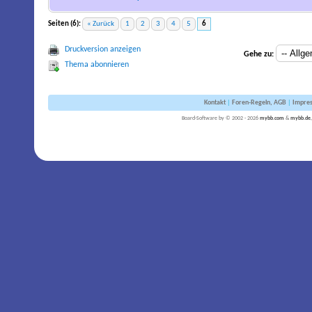
Seiten (6):
« Zurück
1
2
3
4
5
6
Druckversion anzeigen
Gehe zu:
Thema abonnieren
Kontakt
|
Foren-Regeln, AGB
|
Impre
Board-Software by © 2002 - 2026
mybb.com
&
mybb.de