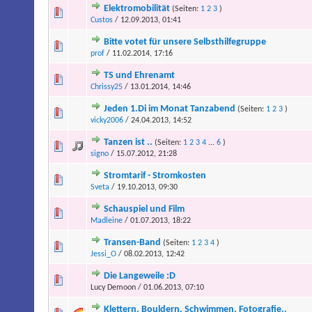
Elektromobilität
(Seiten:
1
2
3
)
Custos
/ 12.09.2013, 01:41
Bitte votet für unsere Selbsthilfegruppe
prof
/ 11.02.2014, 17:16
TS und Ehrenamt
Chrissy25
/ 13.01.2014, 14:46
Jeden 1.Di im Monat Tanzabend
(Seiten:
1
2
3
)
vicky2006
/ 24.04.2013, 14:52
Tanzen ist ..
(Seiten:
1
2
3
4
...
6
)
signo
/ 15.07.2012, 21:28
Stromtarif - Stromkosten
Sveta
/ 19.10.2013, 09:30
Schauspiel und Film
Madleine
/ 01.07.2013, 18:22
Transen-Band
(Seiten:
1
2
3
4
)
Jessi_O
/ 08.02.2013, 12:42
Die Langeweile :D
Lucy Demoon / 01.06.2013, 07:10
Klettern, Bouldern, Schwimmen, Fotografie..