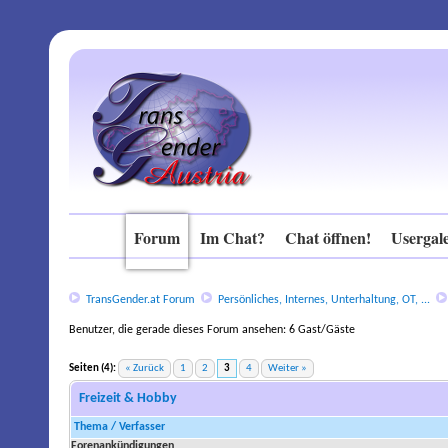
Forum
Im Chat?
Chat öffnen!
Usergale
TransGender.at Forum
Persönliches, Internes, Unterhaltung, OT, ...
Benutzer, die gerade dieses Forum ansehen: 6 Gast/Gäste
Seiten (4):
« Zurück
1
2
3
4
Weiter »
stilnox in der schweiz rezeptfrei kaufen
Freizeit & Hobby
Thema
/
Verfasser
Forenankündigungen