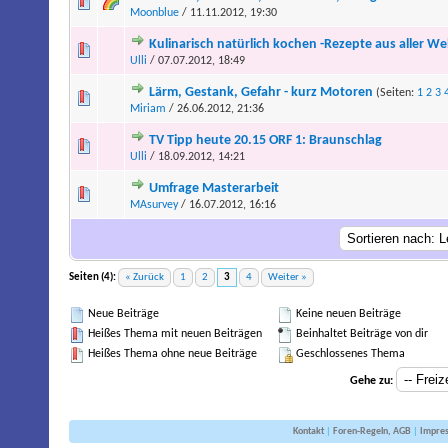
Moonblue
/ 11.11.2012, 19:30
Kulinarisch natürlich kochen -Rezepte aus aller We
Ulli
/ 07.07.2012, 18:49
Lärm, Gestank, Gefahr - kurz Motoren
(Seiten:
1
2
3
Miriam
/ 26.06.2012, 21:36
TV Tipp heute 20.15 ORF 1: Braunschlag
Ulli
/ 18.09.2012, 14:21
Umfrage Masterarbeit
MAsurvey
/ 16.07.2012, 16:16
Seiten (4):
« Zurück
1
2
3
4
Weiter »
Neue Beiträge
Keine neuen Beiträge
Heißes Thema mit neuen Beiträgen
Beinhaltet Beiträge von dir
Heißes Thema ohne neue Beiträge
Geschlossenes Thema
Gehe zu:
Kontakt
|
Foren-Regeln, AGB
|
Impre