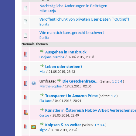
Nachträgliche Änderungen in Beiträgen
Mike-Tanja
Veröffentlichung von privaten User-Daten ("Outing")
Bonita
Wie man sich kunstgerecht beschwert
Bonita
Normale Themen
Ausgehen in Innsbruck
Deejane Martina
/ 09.06.2015, 20:58
Leben oder sterben?
Mia
/ 21.05.2015, 23:43
Umfrage:
Die Gretchenfrage...
(Seiten:
1
2
3
4
)
Martha-Sophie
/ 19.02.2015, 02:06
Transparent in Amazon Prime
(Seiten:
1
2
)
Pia Jane
/ 04.01.2015, 20:21
Künstler in Österreich Hobby Arbeit Verbrechens
Custos
/ 28.05.2014, 22:49
Knipsen & so weiter
(Seiten:
1
2
3
4
)
signo
/ 30.10.2011, 20:26