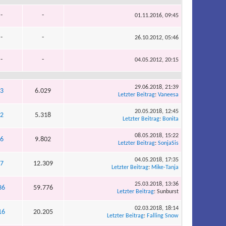
-
-
01.11.2016, 09:45
-
-
26.10.2012, 05:46
-
-
04.05.2012, 20:15
29.06.2018, 21:39
3
6.029
Letzter Beitrag
:
Vaneesa
20.05.2018, 12:45
2
5.318
Letzter Beitrag
:
Bonita
08.05.2018, 15:22
6
9.802
Letzter Beitrag
:
SonjaSis
04.05.2018, 17:35
7
12.309
Letzter Beitrag
:
Mike-Tanja
25.03.2018, 13:36
36
59.776
Letzter Beitrag
: Sunburst
02.03.2018, 18:14
16
20.205
Letzter Beitrag
:
Falling Snow