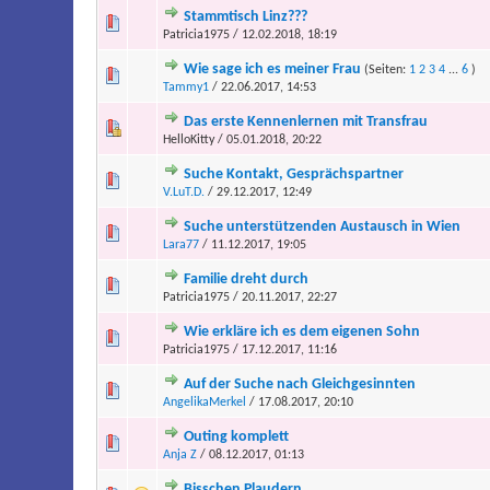
Stammtisch Linz???
Patricia1975 / 12.02.2018, 18:19
Wie sage ich es meiner Frau
(Seiten:
1
2
3
4
...
6
)
Tammy1
/ 22.06.2017, 14:53
Das erste Kennenlernen mit Transfrau
HelloKitty / 05.01.2018, 20:22
Suche Kontakt, Gesprächspartner
V.LuT.D.
/ 29.12.2017, 12:49
Suche unterstützenden Austausch in Wien
Lara77
/ 11.12.2017, 19:05
Familie dreht durch
Patricia1975 / 20.11.2017, 22:27
Wie erkläre ich es dem eigenen Sohn
Patricia1975 / 17.12.2017, 11:16
Auf der Suche nach Gleichgesinnten
AngelikaMerkel
/ 17.08.2017, 20:10
Outing komplett
Anja Z
/ 08.12.2017, 01:13
Bisschen Plaudern...