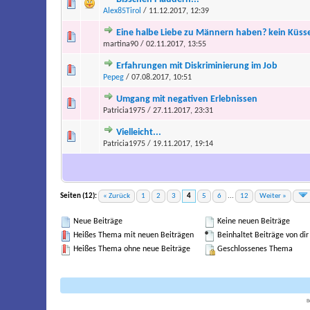
Alex85Tirol
/ 11.12.2017, 12:39
Eine halbe Liebe zu Männern haben? kein Küsse
martina90 / 02.11.2017, 13:55
Erfahrungen mit Diskriminierung im Job
Pepeg
/ 07.08.2017, 10:51
Umgang mit negativen Erlebnissen
Patricia1975 / 27.11.2017, 23:31
Vielleicht...
Patricia1975 / 19.11.2017, 19:14
Seiten (12):
« Zurück
1
2
3
4
5
6
...
12
Weiter »
Neue Beiträge
Keine neuen Beiträge
Heißes Thema mit neuen Beiträgen
Beinhaltet Beiträge von dir
Heißes Thema ohne neue Beiträge
Geschlossenes Thema
B