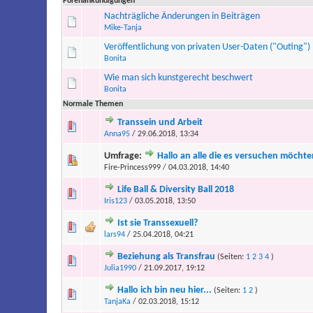
Forenankündigungen
Nachträgliche Änderungen in Beiträgen
Mike-Tanja
Veröffentlichung von privaten User-Daten ("Outing")
Bonita
Wie man sich kunstgerecht beschwert
Bonita
Normale Themen
Transsein und Arbeit
Anna95
/ 29.06.2018, 13:34
Umfrage:
Hallo an alle die es versuchen möchte
Fire-Princess999 / 04.03.2018, 14:40
Life Ball & Diversity Ball 2018
Iris123
/ 03.05.2018, 13:50
Ist sie Transsexuell?
lars94
/ 25.04.2018, 04:21
Beziehung als Transfrau
(Seiten:
1
2
3
4
)
Julia1990
/ 21.09.2017, 19:12
Hallo ich bin neu hier...
(Seiten:
1
2
)
TanjaKa
/ 02.03.2018, 15:12