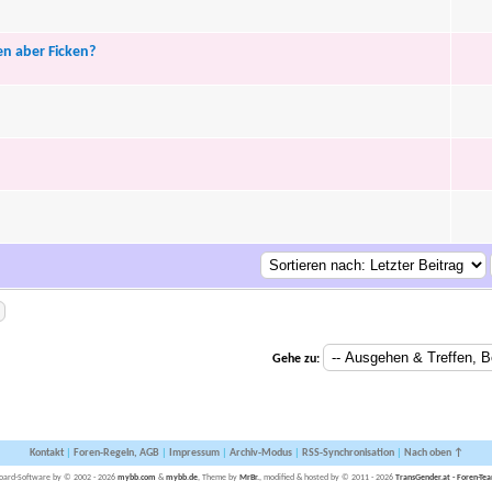
n aber Ficken?
Gehe zu:
Kontakt
|
Foren-Regeln, AGB
|
Impressum
|
Archiv-Modus
|
RSS-Synchronisation
|
Nach oben ↑
oard-Software by © 2002 - 2026
mybb.com
&
mybb.de
, Theme by
MrBr.
, modified & hosted by © 2011 - 2026
TransGender.at - Foren-Te