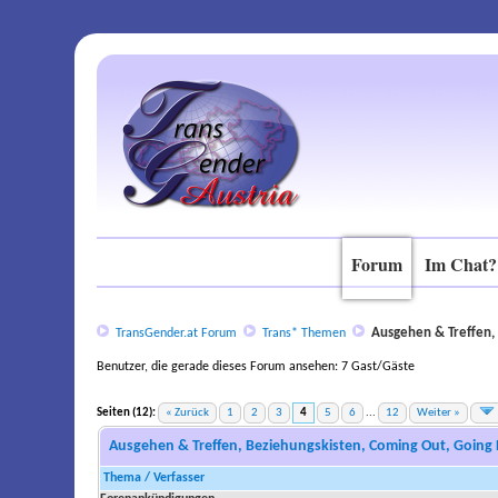
Forum
Im Chat?
Ausgehen & Treffen, 
TransGender.at Forum
Trans* Themen
Benutzer, die gerade dieses Forum ansehen: 7 Gast/Gäste
Seiten (12):
« Zurück
1
2
3
4
5
6
...
12
Weiter »
stilnox in der schweiz rezeptfrei kaufen
Ausgehen & Treffen, Beziehungskisten, Coming Out, Going 
Thema
/
Verfasser