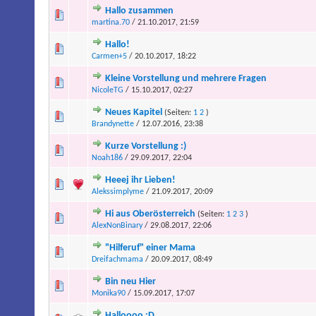
Hallo zusammen
martina.70
/ 21.10.2017, 21:59
Hallo!
Carmen+5
/ 20.10.2017, 18:22
Kleine Vorstellung und mehrere Fragen
NicoleTG
/ 15.10.2017, 02:27
Neues Kapitel
(Seiten:
1
2
)
Brandynette
/ 12.07.2016, 23:38
Kurze Vorstellung :)
Noah186
/ 29.09.2017, 22:04
Heeej ihr Lieben!
Alekssimplyme
/ 21.09.2017, 20:09
Hi aus Oberösterreich
(Seiten:
1
2
3
)
AlexNonBinary
/ 29.08.2017, 22:06
"Hilferuf" einer Mama
Dreifachmama
/ 20.09.2017, 08:49
Bin neu Hier
Monika90
/ 15.09.2017, 17:07
Halloooo :D