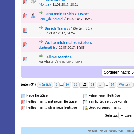
Monaa
/ 11.09.2017, 20:28
Lena meldet sich zu Wort
Lena_kleinerdrei
/ 11.09.2017, 15:49
Bin ich Trans???
(Seiten:
1
2
)
Seth
/ 21.07.2017, 04:24
Wollte mich mal vorstellen.
dsntmatt3r
/ 22.08.2017, 19:05
Call me Martina
martina90 / 09.07.2017, 20:03
Seiten (34):
« Zurück
1
...
10
11
12
13
14
...
34
Weiter »
Neue Beiträge
Keine neuen Beiträge
Heißes Thema mit neuen Beiträgen
Beinhaltet Beiträge von dir
Heißes Thema ohne neue Beiträge
Geschlossenes Thema
Gehe zu:
Kontakt
|
Foren-Regeln, AGB
|
Impre