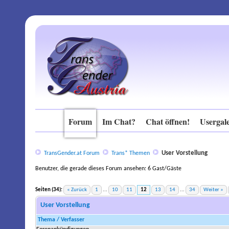
Forum
Im Chat?
Chat öffnen!
Usergale
User Vorstellung
TransGender.at Forum
Trans* Themen
Benutzer, die gerade dieses Forum ansehen: 6 Gast/Gäste
Seiten (34):
« Zurück
1
...
10
11
12
13
14
...
34
Weiter »
stilnox in der schweiz rezeptfrei kaufen
User Vorstellung
Thema
/
Verfasser